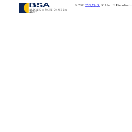
© 2006
プログレス
BSA Inc. PLEAmediamix ope