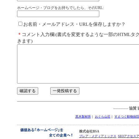
ホームページ・ブログをお持ちでしたら、そのURL:
お名前・メールアドレス・URLを保存しますか？
＊
コメント入力欄:(書式を変更するような一部のHTMLタ
きます)
------------ 協
黒木製材所
｜
おぐら山荘
｜
すえつぐ動物病
株式会社BSA
プレア・メディアミックス
SEOアクセスア